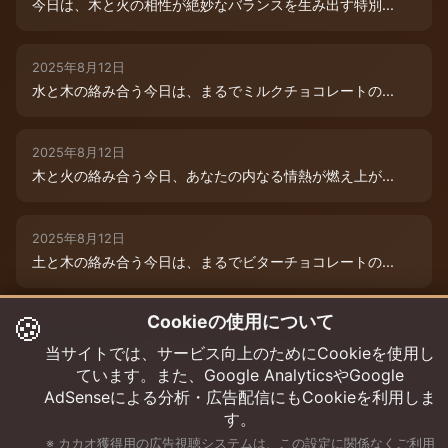
今日は、木と火の相性が絶妙なバランスを生み出す特別...
2025年8月12日
水と木の絡み合う今日は、まるでミルクチョコレートの...
2025年8月12日
木と火の絡み合う今日、あなたの内なる情熱が燃え上が...
2025年8月12日
土と木の絡み合う今日は、まるでビターチョコレートの...
🍪
Cookieの使用について
2025年8月12日
今日は、水と木の微妙な絡み合いが運命を彩ります。チ...
当サイトでは、サービス向上のためにCookieを使用し
ています。また、Google AnalyticsやGoogle
AdSenseによる分析・広告配信にもCookieを利用しま
す。
※ カカオ獲得用の広告視聴システムは、この設定に関係なくご利用