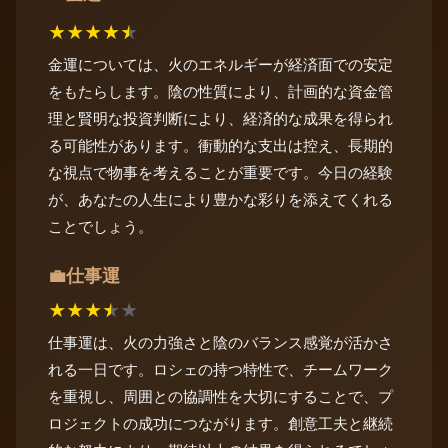
★
★
★
★
★
金運については、火のエネルギーが経済面での安定
をもたらします。陰の性質により、計画的な資金管
理と賢明な投資判断により、経済的な成果を得られ
る可能性があります。衝動的な支出は控え、長期的
な視点で物事を考えることが重要です。今日の経験
が、あなたの人生により豊かな彩りを添えてくれる
ことでしょう。
仕事運
💼
★
★
★
★
★
仕事運は、火の力強さと陰のバランス感覚が活かさ
れる一日です。ロシェの持つ特性で、チームワーク
を重視し、周囲との協調性を大切にすることで、プ
ロジェクトの成功につながります。創意工夫と継続