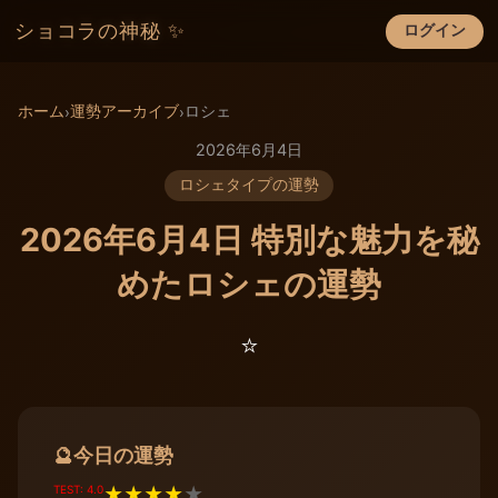
ショコラの神秘 ✨
ログイン
×
ホーム
運勢アーカイブ
ロシェ
›
›
2026年6月4日
ロシェタイプの運勢
2026年6月4日 特別な魅力を秘
めたロシェの運勢
⭐️
今日の運勢
🔮
TEST: 4.0
★
★
★
★
★