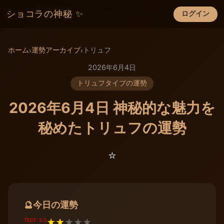
ショコラの神秘 ✨
ログイン
×
ホーム
運勢アーカイブ
トリュフ
›
›
2026年6月4日
トリュフタイプの運勢
2026年6月4日 神秘的な魅力を
秘めたトリュフの運勢
⭐️
今日の運勢
🔮
TEST: 2.0
★
★
★
★
★