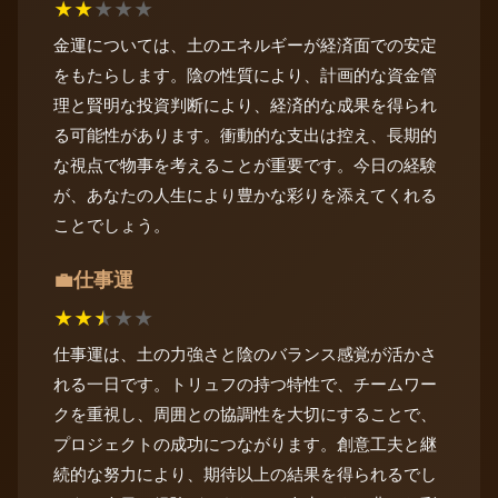
★
★
★
★
★
金運については、土のエネルギーが経済面での安定
をもたらします。陰の性質により、計画的な資金管
理と賢明な投資判断により、経済的な成果を得られ
る可能性があります。衝動的な支出は控え、長期的
な視点で物事を考えることが重要です。今日の経験
が、あなたの人生により豊かな彩りを添えてくれる
ことでしょう。
仕事運
💼
★
★
★
★
★
仕事運は、土の力強さと陰のバランス感覚が活かさ
れる一日です。トリュフの持つ特性で、チームワー
クを重視し、周囲との協調性を大切にすることで、
プロジェクトの成功につながります。創意工夫と継
続的な努力により、期待以上の結果を得られるでし