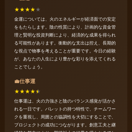
★
★
★
★
★
金運については、火のエネルギーが経済面での安定
をもたらします。陰の性質により、計画的な資金管
理と賢明な投資判断により、経済的な成果を得られ
る可能性があります。衝動的な支出は控え、長期的
な視点で物事を考えることが重要です。今日の経験
が、あなたの人生により豊かな彩りを添えてくれる
ことでしょう。
仕事運
💼
★
★
★
★
★
仕事運は、火の力強さと陰のバランス感覚が活かさ
れる一日です。パレットの持つ特性で、チームワー
クを重視し、周囲との協調性を大切にすることで、
プロジェクトの成功につながります。創意工夫と継