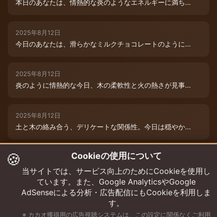
本日のあなたは、情熱的な炎のようなエネルギーに満ち...
2025年8月12日
今日のあなたは、滑らかなミルクチョコレートのように...
2025年8月12日
炎のように情熱的な今日、木の柔軟性と火の熱さが見事...
2025年8月12日
土と木の絡み合う、デリケートな関係性。今日は穏やか...
🍪
Cookieの使用について
2025年8月12日
本日は、木と水の絶妙な相生エネルギーが、あなたの可...
当サイトでは、サービス向上のためにCookieを使用し
ています。また、Google AnalyticsやGoogle
AdSenseによる分析・広告配信にもCookieを利用しま
す。
※ カカオ獲得用の広告視聴システムは、この設定に関係なくご利用