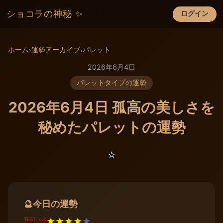
ショコラの神秘 ✨
ログイン
×
ホーム
運勢アーカイブ
パレット
›
›
2026年6月4日
パレットタイプの運勢
2026年6月4日 孤高の美しさを
秘めたパレットの運勢
⭐️
今日の運勢
🔮
TEST: 4.0
★
★
★
★
★