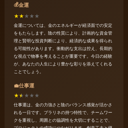
💰
金運
★
★
★
★
★
金運については、金のエネルギーが経済面での安定
をもたらします。陰の性質により、計画的な資金管
理と賢明な投資判断により、経済的な成果を得られ
る可能性があります。衝動的な支出は控え、長期的
な視点で物事を考えることが重要です。今日の経験
が、あなたの人生により豊かな彩りを添えてくれる
ことでしょう。
仕事運
💼
★
★
★
★
★
仕事運は、金の力強さと陰のバランス感覚が活かさ
れる一日です。プラリネの持つ特性で、チームワー
クを重視し、周囲との協調性を大切にすることで、
プロジェクトの成功につながります。創意工夫と継