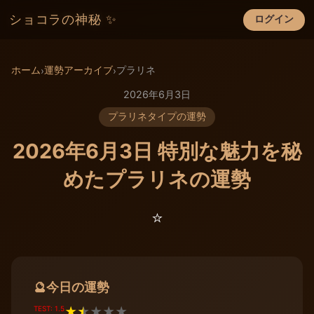
ショコラの神秘 ✨
ログイン
×
ホーム
運勢アーカイブ
プラリネ
›
›
2026年6月3日
プラリネタイプの運勢
2026年6月3日 特別な魅力を秘
めたプラリネの運勢
⭐️
今日の運勢
🔮
TEST: 1.5
★
★
★
★
★