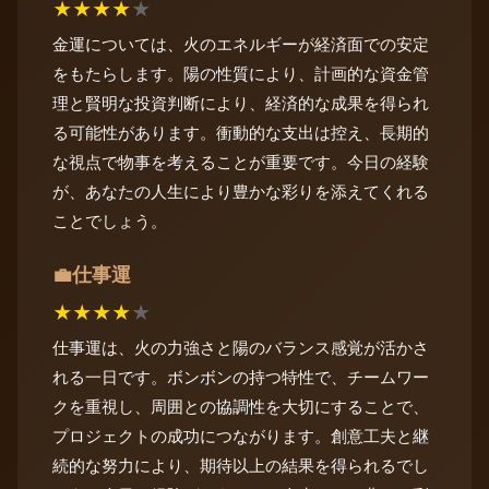
★
★
★
★
★
金運については、火のエネルギーが経済面での安定
をもたらします。陽の性質により、計画的な資金管
理と賢明な投資判断により、経済的な成果を得られ
る可能性があります。衝動的な支出は控え、長期的
な視点で物事を考えることが重要です。今日の経験
が、あなたの人生により豊かな彩りを添えてくれる
ことでしょう。
仕事運
💼
★
★
★
★
★
仕事運は、火の力強さと陽のバランス感覚が活かさ
れる一日です。ボンボンの持つ特性で、チームワー
クを重視し、周囲との協調性を大切にすることで、
プロジェクトの成功につながります。創意工夫と継
続的な努力により、期待以上の結果を得られるでし