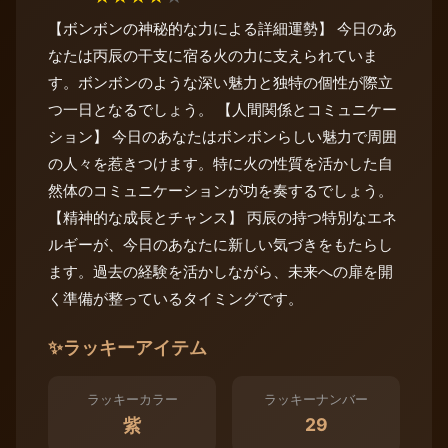
【ボンボンの神秘的な力による詳細運勢】 今日のあ
なたは丙辰の干支に宿る火の力に支えられていま
す。ボンボンのような深い魅力と独特の個性が際立
つ一日となるでしょう。 【人間関係とコミュニケー
ション】 今日のあなたはボンボンらしい魅力で周囲
の人々を惹きつけます。特に火の性質を活かした自
然体のコミュニケーションが功を奏するでしょう。
【精神的な成長とチャンス】 丙辰の持つ特別なエネ
ルギーが、今日のあなたに新しい気づきをもたらし
ます。過去の経験を活かしながら、未来への扉を開
く準備が整っているタイミングです。
✨
ラッキーアイテム
ラッキーカラー
ラッキーナンバー
29
紫