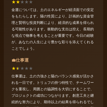
★
★
★
★
★
金運については、土のエネルギーが経済面での安定
をもたらします。陽の性質により、計画的な資金管
理と賢明な投資判断により、経済的な成果を得られ
る可能性があります。衝動的な支出は控え、長期的
な視点で物事を考えることが重要です。今日の経験
が、あなたの人生により豊かな彩りを添えてくれる
ことでしょう。
仕事運
💼
★
★
★
★
★
仕事運は、土の力強さと陽のバランス感覚が活かさ
れる一日です。トリュフの持つ特性で、チームワー
クを重視し、周囲との協調性を大切にすることで、
プロジェクトの成功につながります。創意工夫と継
続的な努力により、期待以上の結果を得られるでし