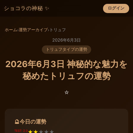
ショコラの神秘 ✨
ログイン
×
ホーム
運勢アーカイブ
トリュフ
›
›
2026年6月3日
トリュフタイプの運勢
2026年6月3日 神秘的な魅力を
秘めたトリュフの運勢
⭐️
今日の運勢
🔮
TEST: 2.0
★
★
★
★
★