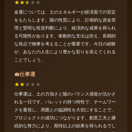
★
★
★
★
★
金運については、土のエネルギーが経済面での安定
をもたらします。陽の性質により、計画的な資金管
理と賢明な投資判断により、経済的な成果を得られ
る可能性があります。衝動的な支出は控え、長期的
な視点で物事を考えることが重要です。今日の経験
が、あなたの人生により豊かな彩りを添えてくれる
ことでしょう。
仕事運
💼
★
★
★
★
★
仕事運は、土の力強さと陽のバランス感覚が活かさ
れる一日です。パレットの持つ特性で、チームワー
クを重視し、周囲との協調性を大切にすることで、
プロジェクトの成功につながります。創意工夫と継
続的な努力により、期待以上の結果を得られるでし