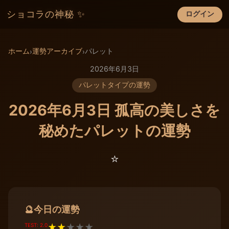
ショコラの神秘 ✨
ログイン
×
ホーム
運勢アーカイブ
パレット
›
›
2026年6月3日
パレットタイプの運勢
2026年6月3日 孤高の美しさを
秘めたパレットの運勢
⭐️
今日の運勢
🔮
TEST: 2.0
★
★
★
★
★