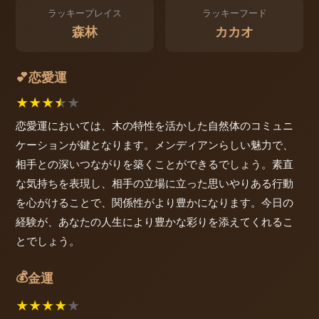
ラッキープレイス
ラッキーフード
森林
カカオ
恋愛運
💕
★
★
★
★
★
恋愛運においては、木の特性を活かした自然体のコミュニ
ケーションが鍵となります。メンディアンらしい魅力で、
相手との深いつながりを築くことができるでしょう。素直
な気持ちを表現し、相手の立場に立った思いやりある行動
を心がけることで、関係性がより豊かになります。今日の
経験が、あなたの人生により豊かな彩りを添えてくれるこ
とでしょう。
💰
金運
★
★
★
★
★