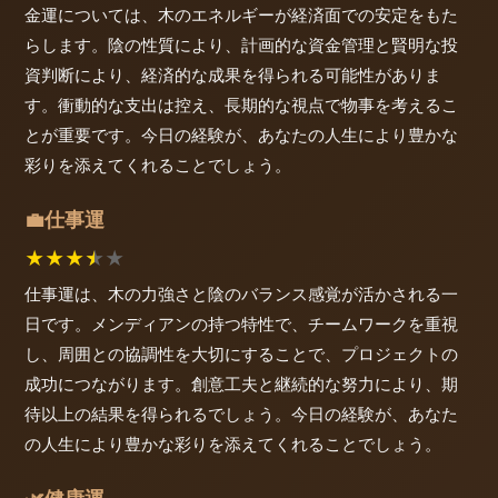
金運については、木のエネルギーが経済面での安定をもた
らします。陰の性質により、計画的な資金管理と賢明な投
資判断により、経済的な成果を得られる可能性がありま
す。衝動的な支出は控え、長期的な視点で物事を考えるこ
とが重要です。今日の経験が、あなたの人生により豊かな
彩りを添えてくれることでしょう。
仕事運
💼
★
★
★
★
★
仕事運は、木の力強さと陰のバランス感覚が活かされる一
日です。メンディアンの持つ特性で、チームワークを重視
し、周囲との協調性を大切にすることで、プロジェクトの
成功につながります。創意工夫と継続的な努力により、期
待以上の結果を得られるでしょう。今日の経験が、あなた
の人生により豊かな彩りを添えてくれることでしょう。