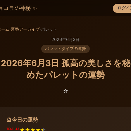
ョコラの神秘 ✨
ログイ
×
ホーム
運勢アーカイブ
パレット
›
›
2026年6月3日
パレットタイプの運勢
2026年6月3日 孤高の美しさを秘
めたパレットの運勢
⭐️
今日の運勢
🔮
TEST: 4.5
★
★
★
★
★