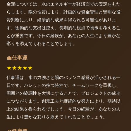
金運については、水のエネルギーが経済面での安定をもた
らします。陽の性質により、計画的な資金管理と賢明な投
資判断により、経済的な成果を得られる可能性がありま
す。衝動的な支出は控え、長期的な視点で物事を考えるこ
とが重要です。今日の経験が、あなたの人生により豊かな
彩りを添えてくれることでしょう。
仕事運
💼
★
★
★
★
★
仕事運は、水の力強さと陽のバランス感覚が活かされる一
日です。パレットの持つ特性で、チームワークを重視し、
周囲との協調性を大切にすることで、プロジェクトの成功
につながります。創意工夫と継続的な努力により、期待以
上の結果を得られるでしょう。今日の経験が、あなたの人
生により豊かな彩りを添えてくれることでしょう。