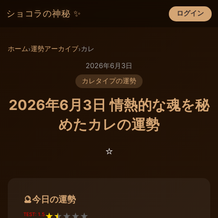
ショコラの神秘 ✨
ログイン
×
ホーム
運勢アーカイブ
カレ
›
›
2026年6月3日
カレタイプの運勢
2026年6月3日 情熱的な魂を秘
めたカレの運勢
⭐️
今日の運勢
🔮
TEST: 1.5
★
★
★
★
★