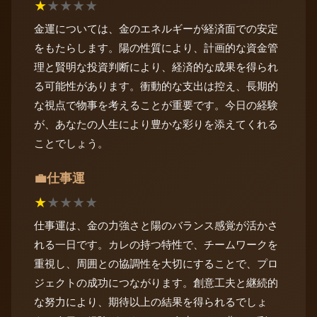
★
★
★
★
★
金運については、金のエネルギーが経済面での安定
をもたらします。陽の性質により、計画的な資金管
理と賢明な投資判断により、経済的な成果を得られ
る可能性があります。衝動的な支出は控え、長期的
な視点で物事を考えることが重要です。今日の経験
が、あなたの人生により豊かな彩りを添えてくれる
ことでしょう。
仕事運
💼
★
★
★
★
★
仕事運は、金の力強さと陽のバランス感覚が活かさ
れる一日です。カレの持つ特性で、チームワークを
重視し、周囲との協調性を大切にすることで、プロ
ジェクトの成功につながります。創意工夫と継続的
な努力により、期待以上の結果を得られるでしょ