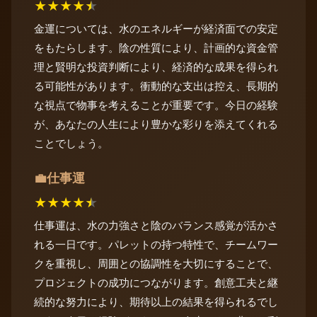
★
★
★
★
★
金運については、水のエネルギーが経済面での安定
をもたらします。陰の性質により、計画的な資金管
理と賢明な投資判断により、経済的な成果を得られ
る可能性があります。衝動的な支出は控え、長期的
な視点で物事を考えることが重要です。今日の経験
が、あなたの人生により豊かな彩りを添えてくれる
ことでしょう。
仕事運
💼
★
★
★
★
★
仕事運は、水の力強さと陰のバランス感覚が活かさ
れる一日です。パレットの持つ特性で、チームワー
クを重視し、周囲との協調性を大切にすることで、
プロジェクトの成功につながります。創意工夫と継
続的な努力により、期待以上の結果を得られるでし