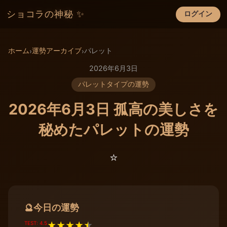
ショコラの神秘 ✨
ログイン
×
ホーム
運勢アーカイブ
パレット
›
›
2026年6月3日
パレットタイプの運勢
2026年6月3日 孤高の美しさを
秘めたパレットの運勢
⭐️
今日の運勢
🔮
TEST: 4.5
★
★
★
★
★