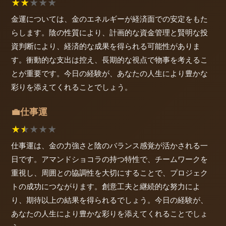
★
★
★
★
★
金運については、金のエネルギーが経済面での安定をもた
らします。陰の性質により、計画的な資金管理と賢明な投
資判断により、経済的な成果を得られる可能性がありま
す。衝動的な支出は控え、長期的な視点で物事を考えるこ
とが重要です。今日の経験が、あなたの人生により豊かな
彩りを添えてくれることでしょう。
仕事運
💼
★
★
★
★
★
仕事運は、金の力強さと陰のバランス感覚が活かされる一
日です。アマンドショコラの持つ特性で、チームワークを
重視し、周囲との協調性を大切にすることで、プロジェク
トの成功につながります。創意工夫と継続的な努力によ
り、期待以上の結果を得られるでしょう。今日の経験が、
あなたの人生により豊かな彩りを添えてくれることでしょ