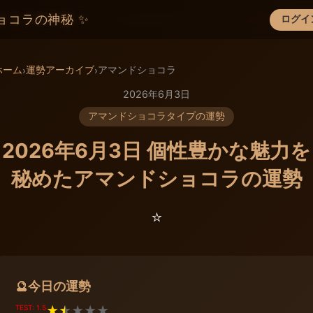
ョコラの神秘 ✨
ログイ
×
ホーム
運勢アーカイブ
アマンドショコラ
›
›
2026年6月3日
アマンドショコラタイプの運勢
2026年6月3日 個性豊かな魅力を
秘めたアマンドショコラの運勢
⭐️
今日の運勢
🔮
TEST: 1.5
★
★
★
★
★