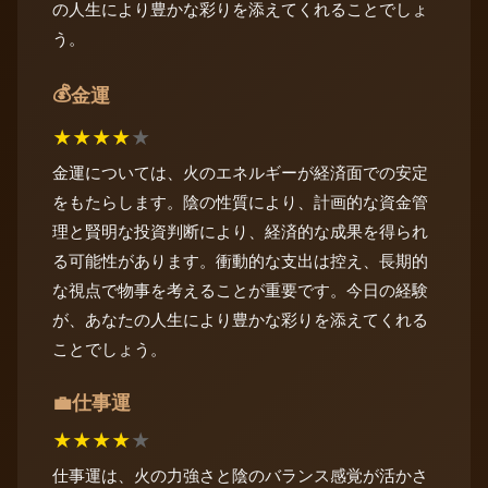
の人生により豊かな彩りを添えてくれることでしょ
う。
💰
金運
★
★
★
★
★
金運については、火のエネルギーが経済面での安定
をもたらします。陰の性質により、計画的な資金管
理と賢明な投資判断により、経済的な成果を得られ
る可能性があります。衝動的な支出は控え、長期的
な視点で物事を考えることが重要です。今日の経験
が、あなたの人生により豊かな彩りを添えてくれる
ことでしょう。
仕事運
💼
★
★
★
★
★
仕事運は、火の力強さと陰のバランス感覚が活かさ