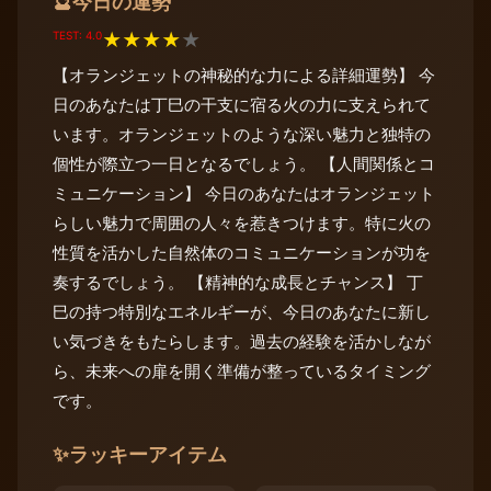
今日の運勢
🔮
TEST: 4.0
★
★
★
★
★
【オランジェットの神秘的な力による詳細運勢】 今
日のあなたは丁巳の干支に宿る火の力に支えられて
います。オランジェットのような深い魅力と独特の
個性が際立つ一日となるでしょう。 【人間関係とコ
ミュニケーション】 今日のあなたはオランジェット
らしい魅力で周囲の人々を惹きつけます。特に火の
性質を活かした自然体のコミュニケーションが功を
奏するでしょう。 【精神的な成長とチャンス】 丁
巳の持つ特別なエネルギーが、今日のあなたに新し
い気づきをもたらします。過去の経験を活かしなが
ら、未来への扉を開く準備が整っているタイミング
です。
✨
ラッキーアイテム