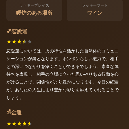
ラッキープレイス
ラッキーフード
暖炉のある場所
ワイン
恋愛運
💕
★
★
★
★
★
恋愛運においては、火の特性を活かした自然体のコミュニ
ケーションが鍵となります。ボンボンらしい魅力で、相手
との深いつながりを築くことができるでしょう。素直な気
持ちを表現し、相手の立場に立った思いやりある行動を心
がけることで、関係性がより豊かになります。今日の経験
が、あなたの人生により豊かな彩りを添えてくれることで
しょう。
💰
金運
★
★
★
★
★