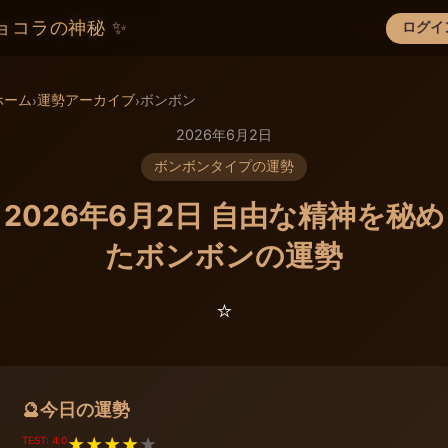
ョコラの神秘 ✨
ログイ
×
ホーム
運勢アーカイブ
ボンボン
›
›
2026年6月2日
ボンボンタイプの運勢
2026年6月2日 自由な精神を秘め
たボンボンの運勢
⭐️
今日の運勢
🔮
TEST: 4.0
★
★
★
★
★