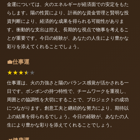
金運については、火のエネルギーが経済面での安定をもた
らします。陽の性質により、計画的な資金管理と賢明な投
資判断により、経済的な成果を得られる可能性がありま
す。衝動的な支出は控え、長期的な視点で物事を考えるこ
とが重要です。今日の経験が、あなたの人生により豊かな
彩りを添えてくれることでしょう。
仕事運
💼
★
★
★
★
★
仕事運は、火の力強さと陽のバランス感覚が活かされる一
日です。ボンボンの持つ特性で、チームワークを重視し、
周囲との協調性を大切にすることで、プロジェクトの成功
につながります。創意工夫と継続的な努力により、期待以
上の結果を得られるでしょう。今日の経験が、あなたの人
生により豊かな彩りを添えてくれることでしょう。