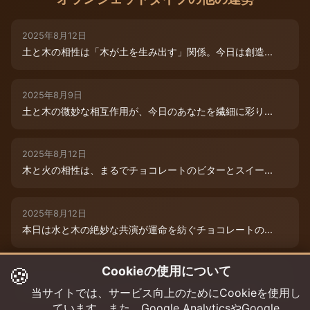
2025年8月12日
土と木の相性は「木が土を生み出す」関係。今日は創造...
2025年8月9日
土と木の微妙な相互作用が、今日のあなたを繊細に彩り...
2025年8月12日
木と火の相性は、まるでチョコレートのビターとスイー...
2025年8月12日
本日は水と木の絶妙な共演が運命を紡ぐチョコレートの...
🍪
Cookieの使用について
2025年8月12日
本日は、燃えるような情熱と成長のエネルギーが交差す...
当サイトでは、サービス向上のためにCookieを使用し
ています。また、Google AnalyticsやGoogle