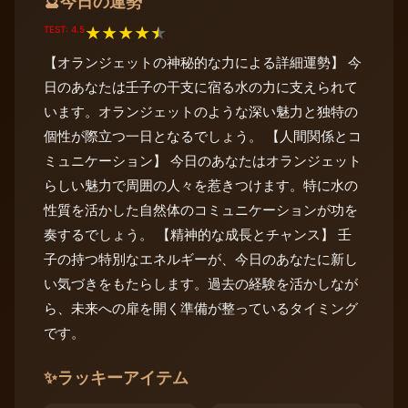
今日の運勢
🔮
TEST: 4.5
★
★
★
★
★
【オランジェットの神秘的な力による詳細運勢】 今
日のあなたは壬子の干支に宿る水の力に支えられて
います。オランジェットのような深い魅力と独特の
個性が際立つ一日となるでしょう。 【人間関係とコ
ミュニケーション】 今日のあなたはオランジェット
らしい魅力で周囲の人々を惹きつけます。特に水の
性質を活かした自然体のコミュニケーションが功を
奏するでしょう。 【精神的な成長とチャンス】 壬
子の持つ特別なエネルギーが、今日のあなたに新し
い気づきをもたらします。過去の経験を活かしなが
ら、未来への扉を開く準備が整っているタイミング
です。
✨
ラッキーアイテム