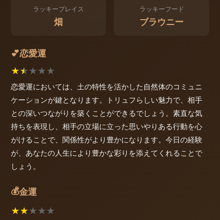
ラッキープレイス
ラッキーフード
畑
ブラウニー
恋愛運
💕
★
★
★
★
★
恋愛運においては、土の特性を活かした自然体のコミュニ
ケーションが鍵となります。トリュフらしい魅力で、相手
との深いつながりを築くことができるでしょう。素直な気
持ちを表現し、相手の立場に立った思いやりある行動を心
がけることで、関係性がより豊かになります。今日の経験
が、あなたの人生により豊かな彩りを添えてくれることで
しょう。
💰
金運
★
★
★
★
★