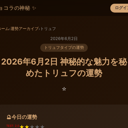
ョコラの神秘 ✨
ログイ
×
ホーム
運勢アーカイブ
トリュフ
›
›
2026年6月2日
トリュフタイプの運勢
2026年6月2日 神秘的な魅力を秘
めたトリュフの運勢
⭐️
今日の運勢
🔮
TEST: 2.0
★
★
★
★
★