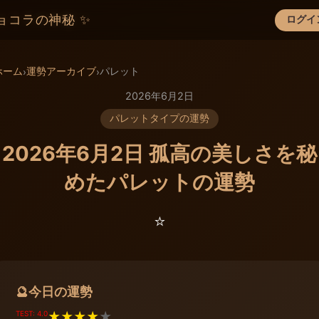
ョコラの神秘 ✨
ログイ
×
ホーム
運勢アーカイブ
パレット
›
›
2026年6月2日
パレットタイプの運勢
2026年6月2日 孤高の美しさを秘
めたパレットの運勢
⭐️
今日の運勢
🔮
TEST: 4.0
★
★
★
★
★