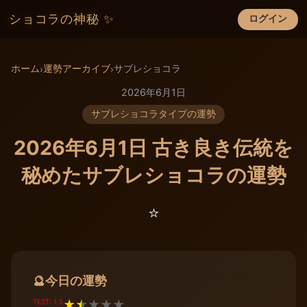
ショコラの神秘 ✨
ログイン
×
ホーム
運勢アーカイブ
サブレショコラ
›
›
2026年6月1日
サブレショコラタイプの運勢
2026年6月1日 古き良き伝統を
秘めたサブレショコラの運勢
⭐️
今日の運勢
🔮
TEST: 1.5
★
★
★
★
★