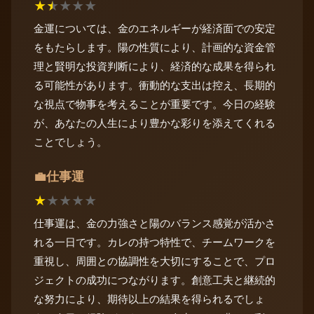
★
★
★
★
★
金運については、金のエネルギーが経済面での安定
をもたらします。陽の性質により、計画的な資金管
理と賢明な投資判断により、経済的な成果を得られ
る可能性があります。衝動的な支出は控え、長期的
な視点で物事を考えることが重要です。今日の経験
が、あなたの人生により豊かな彩りを添えてくれる
ことでしょう。
仕事運
💼
★
★
★
★
★
仕事運は、金の力強さと陽のバランス感覚が活かさ
れる一日です。カレの持つ特性で、チームワークを
重視し、周囲との協調性を大切にすることで、プロ
ジェクトの成功につながります。創意工夫と継続的
な努力により、期待以上の結果を得られるでしょ