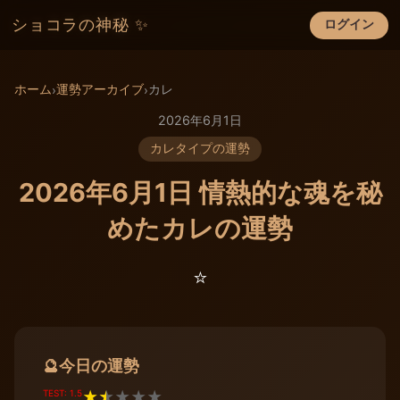
ショコラの神秘 ✨
ログイン
×
ホーム
運勢アーカイブ
カレ
›
›
2026年6月1日
カレタイプの運勢
2026年6月1日 情熱的な魂を秘
めたカレの運勢
⭐️
今日の運勢
🔮
TEST: 1.5
★
★
★
★
★