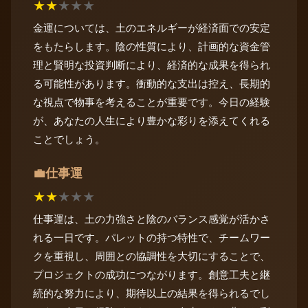
★
★
★
★
★
金運については、土のエネルギーが経済面での安定
をもたらします。陰の性質により、計画的な資金管
理と賢明な投資判断により、経済的な成果を得られ
る可能性があります。衝動的な支出は控え、長期的
な視点で物事を考えることが重要です。今日の経験
が、あなたの人生により豊かな彩りを添えてくれる
ことでしょう。
仕事運
💼
★
★
★
★
★
仕事運は、土の力強さと陰のバランス感覚が活かさ
れる一日です。パレットの持つ特性で、チームワー
クを重視し、周囲との協調性を大切にすることで、
プロジェクトの成功につながります。創意工夫と継
続的な努力により、期待以上の結果を得られるでし