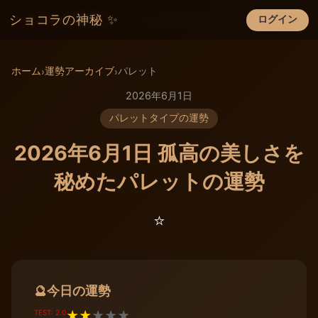
ショコラの神秘 ✨
ログイン
×
ホーム
運勢アーカイブ
パレット
›
›
2026年6月1日
パレットタイプの運勢
2026年6月1日 孤高の美しさを
秘めたパレットの運勢
⭐️
今日の運勢
🔮
TEST: 2.0
★
★
★
★
★