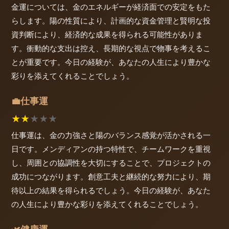
金運については、金のエネルギーが経済面での安定をもた
らします。陽の性質により、計画的な資金管理と賢明な投
資判断により、経済的な成果を得られる可能性がありま
す。衝動的な支出は控え、長期的な視点で物事を考えるこ
とが重要です。今日の経験が、あなたの人生により豊かな
彩りを添えてくれることでしょう。
仕事運
💼
★
★
★
★
★
仕事運は、金の力強さと陽のバランス感覚が活かされる一
日です。メンディアンの持つ特性で、チームワークを重視
し、周囲との協調性を大切にすることで、プロジェクトの
成功につながります。創意工夫と継続的な努力により、期
待以上の結果を得られるでしょう。今日の経験が、あなた
の人生により豊かな彩りを添えてくれることでしょう。