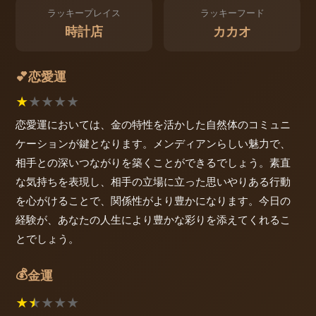
ラッキープレイス
ラッキーフード
時計店
カカオ
恋愛運
💕
★
★
★
★
★
恋愛運においては、金の特性を活かした自然体のコミュニ
ケーションが鍵となります。メンディアンらしい魅力で、
相手との深いつながりを築くことができるでしょう。素直
な気持ちを表現し、相手の立場に立った思いやりある行動
を心がけることで、関係性がより豊かになります。今日の
経験が、あなたの人生により豊かな彩りを添えてくれるこ
とでしょう。
💰
金運
★
★
★
★
★