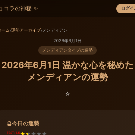
ョコラの神秘 ✨
ログイ
×
ホーム
運勢アーカイブ
メンディアン
›
›
2026年6月1日
メンディアンタイプの運勢
2026年6月1日 温かな心を秘めた
メンディアンの運勢
⭐️
今日の運勢
🔮
TEST: 1.5
★
★
★
★
★