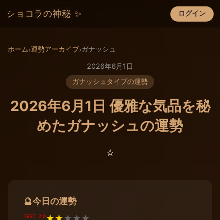
ショコラの神秘 ✨
ログイン
×
ホーム
運勢アーカイブ
ガナッシュ
›
›
2026年6月1日
ガナッシュタイプの運勢
2026年6月1日 優雅な気品を秘
めたガナッシュの運勢
⭐️
今日の運勢
🔮
TEST: 2.0
★
★
★
★
★