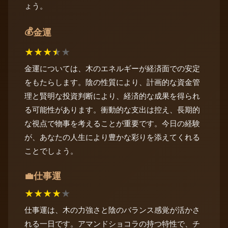
ょう。
💰
金運
★
★
★
★
★
金運については、木のエネルギーが経済面での安定
をもたらします。陰の性質により、計画的な資金管
理と賢明な投資判断により、経済的な成果を得られ
る可能性があります。衝動的な支出は控え、長期的
な視点で物事を考えることが重要です。今日の経験
が、あなたの人生により豊かな彩りを添えてくれる
ことでしょう。
仕事運
💼
★
★
★
★
★
仕事運は、木の力強さと陰のバランス感覚が活かさ
れる一日です。アマンドショコラの持つ特性で、チ