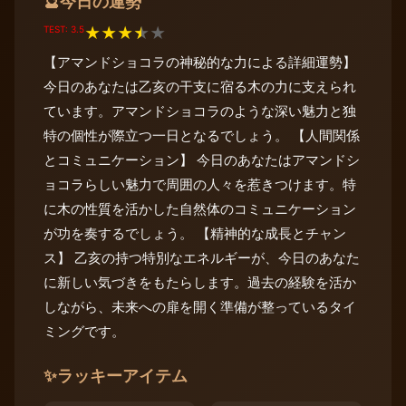
今日の運勢
🔮
TEST: 3.5
★
★
★
★
★
【アマンドショコラの神秘的な力による詳細運勢】
今日のあなたは乙亥の干支に宿る木の力に支えられ
ています。アマンドショコラのような深い魅力と独
特の個性が際立つ一日となるでしょう。 【人間関係
とコミュニケーション】 今日のあなたはアマンドシ
ョコラらしい魅力で周囲の人々を惹きつけます。特
に木の性質を活かした自然体のコミュニケーション
が功を奏するでしょう。 【精神的な成長とチャン
ス】 乙亥の持つ特別なエネルギーが、今日のあなた
に新しい気づきをもたらします。過去の経験を活か
しながら、未来への扉を開く準備が整っているタイ
ミングです。
✨
ラッキーアイテム