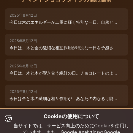
2025年8月12日
今日は木のエネルギーが二重に輝く特別な一日。自然と...
2025年8月12日
今日は、木と金の繊細な相互作用が特別な一日を予感さ...
2025年8月12日
今日は、木と木が響き合う絶好の日。チョコレートのよ...
2025年8月12日
今日は金と木の繊細な相互作用が、あなたの内なる可能...
🍪
Cookieの使用について
2025年8月9日
今日は木と木が重なる特別な日。内なる創造性が高まり...
当サイトでは、サービス向上のためにCookieを使用し
ています。また、Google AnalyticsやGoogle