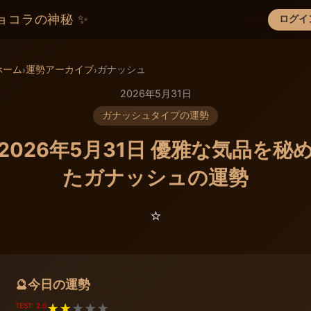
ョコラの神秘 ✨
ログイ
×
ホーム
運勢アーカイブ
ガナッシュ
›
›
2026年5月31日
ガナッシュタイプの運勢
2026年5月31日 優雅な気品を秘
たガナッシュの運勢
⭐️
今日の運勢
🔮
TEST: 2.0
★
★
★
★
★