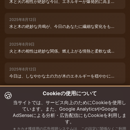
木と火の相性が絶妙な今日、エネルギーが爆発的に高ま...
2025年8月12日
水と木の絶妙な共鳴が、今日のあなたに繊細な変化をも...
2025年8月9日
火と木の相性は絶妙な関係。燃え上がる情熱と柔軟な成...
2025年8月12日
今日は、しなやかな土の力が木のエネルギーを穏やかに...
🍪
Cookieの使用について
2025年8月9日
水と木の絶妙な共演が、今日のあなたを特別な輝きで包...
当サイトでは、サービス向上のためにCookieを使用し
ています。また、Google AnalyticsやGoogle
AdSenseによる分析・広告配信にもCookieを利用しま
す。
※ カカオ獲得用の広告視聴システムは、この設定に関係なくご利用