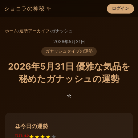
ショコラの神秘 ✨
ログイン
×
ホーム
運勢アーカイブ
ガナッシュ
›
›
2026年5月31日
ガナッシュタイプの運勢
2026年5月31日 優雅な気品を
秘めたガナッシュの運勢
⭐️
今日の運勢
🔮
TEST: 4.0
★
★
★
★
★