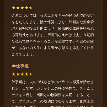
★
★
★
★
★
金運については、火のエネルギーが経済面での安定
をもたらします。陰の性質により、計画的な資金管
理と賢明な投資判断により、経済的な成果を得られ
る可能性があります。衝動的な支出は控え、長期的
な視点で物事を考えることが重要です。今日の経験
が、あなたの人生により豊かな彩りを添えてくれる
ことでしょう。
仕事運
💼
★
★
★
★
★
仕事運は、火の力強さと陰のバランス感覚が活かさ
れる一日です。ガナッシュの持つ特性で、チームワ
ークを重視し、周囲との協調性を大切にすること
で、プロジェクトの成功につながります。創意工夫