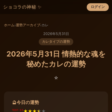
ショコラの神秘 ✨
ログイン
×
ホーム
運勢アーカイブ
カレ
›
›
2026年5月31日
カレタイプの運勢
2026年5月31日 情熱的な魂を
秘めたカレの運勢
⭐️
今日の運勢
🔮
TEST: 3.5
★
★
★
★
★