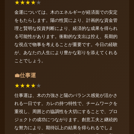
★
★
★
★
★
金運については、木のエネルギーが経済面での安定
をもたらします。陽の性質により、計画的な資金管
理と賢明な投資判断により、経済的な成果を得られ
る可能性があります。衝動的な支出は控え、長期的
な視点で物事を考えることが重要です。今日の経験
が、あなたの人生により豊かな彩りを添えてくれる
ことでしょう。
仕事運
💼
★
★
★
★
★
仕事運は、木の力強さと陽のバランス感覚が活かさ
れる一日です。カレの持つ特性で、チームワークを
重視し、周囲との協調性を大切にすることで、プロ
ジェクトの成功につながります。創意工夫と継続的
な努力により、期待以上の結果を得られるでしょ