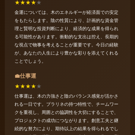
★
★
★
★
★
金運については、木のエネルギーが経済面での安定
をもたらします。陰の性質により、計画的な資金管
理と賢明な投資判断により、経済的な成果を得られ
る可能性があります。衝動的な支出は控え、長期的
な視点で物事を考えることが重要です。今日の経験
が、あなたの人生により豊かな彩りを添えてくれる
ことでしょう。
仕事運
💼
★
★
★
★
★
仕事運は、木の力強さと陰のバランス感覚が活かさ
れる一日です。プラリネの持つ特性で、チームワー
クを重視し、周囲との協調性を大切にすることで、
プロジェクトの成功につながります。創意工夫と継
続的な努力により、期待以上の結果を得られるでし