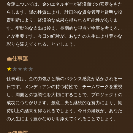
金運については、金のエネルギーが経済面での安定をもた
らします。陽の性質により、計画的な資金管理と賢明な投
資判断により、経済的な成果を得られる可能性がありま
す。衝動的な支出は控え、長期的な視点で物事を考えるこ
とが重要です。今日の経験が、あなたの人生により豊かな
彩りを添えてくれることでしょう。
仕事運
💼
★
★
★
★
★
仕事運は、金の力強さと陽のバランス感覚が活かされる一
日です。メンディアンの持つ特性で、チームワークを重視
し、周囲との協調性を大切にすることで、プロジェクトの
成功につながります。創意工夫と継続的な努力により、期
待以上の結果を得られるでしょう。今日の経験が、あなた
の人生により豊かな彩りを添えてくれることでしょう。