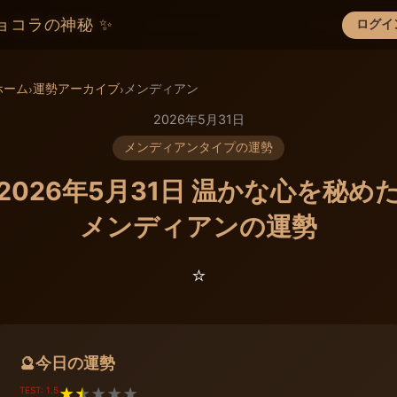
ョコラの神秘 ✨
ログイ
×
ホーム
運勢アーカイブ
メンディアン
›
›
2026年5月31日
メンディアンタイプの運勢
2026年5月31日 温かな心を秘め
メンディアンの運勢
⭐️
今日の運勢
🔮
TEST: 1.5
★
★
★
★
★