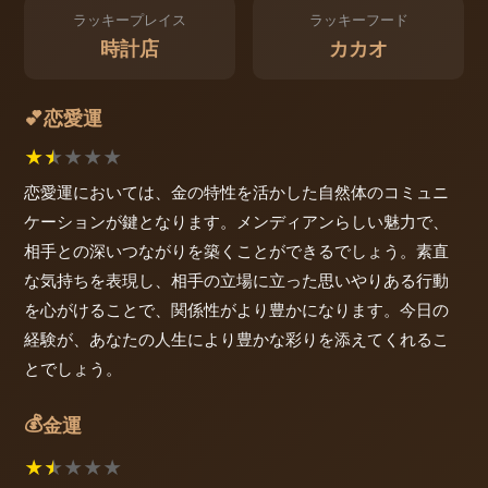
ラッキープレイス
ラッキーフード
時計店
カカオ
恋愛運
💕
★
★
★
★
★
恋愛運においては、金の特性を活かした自然体のコミュニ
ケーションが鍵となります。メンディアンらしい魅力で、
相手との深いつながりを築くことができるでしょう。素直
な気持ちを表現し、相手の立場に立った思いやりある行動
を心がけることで、関係性がより豊かになります。今日の
経験が、あなたの人生により豊かな彩りを添えてくれるこ
とでしょう。
💰
金運
★
★
★
★
★