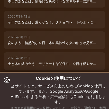
本日のあなたは、情熱的な炎のようなエネルギーに満ち...
2025年8月12日
今日のあなたは、滑らかなミルクチョコレートのように...
2025年8月12日
炎のように情熱的な今日、木の柔軟性と火の熱さが見事...
2025年8月12日
土と木の絡み合う、デリケートな関係性。今日は穏やか...
🍪
Cookieの使用について
2025年8月12日
本日は、木と水の絶妙な相生エネルギーが、あなたの可...
当サイトでは、サービス向上のためにCookieを使用し
ています。また、Google AnalyticsやGoogle
AdSenseによる分析・広告配信にもCookieを利用しま
す。
※ カカオ獲得用の広告視聴システムは、この設定に関係なくご利用