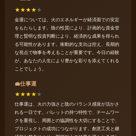
★
★
★
★
★
金運については、火のエネルギーが経済面での安定
をもたらします。陰の性質により、計画的な資金管
理と賢明な投資判断により、経済的な成果を得られ
る可能性があります。衝動的な支出は控え、長期的
な視点で物事を考えることが重要です。今日の経験
が、あなたの人生により豊かな彩りを添えてくれる
ことでしょう。
仕事運
💼
★
★
★
★
★
仕事運は、火の力強さと陰のバランス感覚が活かさ
れる一日です。パレットの持つ特性で、チームワー
クを重視し、周囲との協調性を大切にすることで、
プロジェクトの成功につながります。創意工夫と継