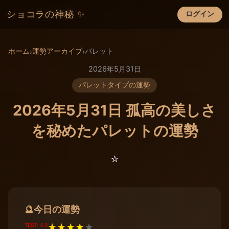
ショコラの神秘 ✨
ログイン
×
ホーム
運勢アーカイブ
パレット
›
›
2026年5月31日
パレットタイプの運勢
2026年5月31日 孤高の美しさ
を秘めたパレットの運勢
⭐️
今日の運勢
🔮
TEST: 4.0
★
★
★
★
★