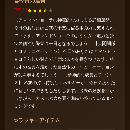
今日の運勢
🔮
TEST: 3.5
★
★
★
★
★
【アマンドショコラの神秘的な力による詳細運勢】
今日のあなたは乙亥の干支に宿る木の力に支えられ
ています。アマンドショコラのような深い魅力と独
特の個性が際立つ一日となるでしょう。 【人間関係
とコミュニケーション】 今日のあなたはアマンドシ
ョコラらしい魅力で周囲の人々を惹きつけます。特
に木の性質を活かした自然体のコミュニケーション
が功を奏するでしょう。 【精神的な成長とチャン
ス】 乙亥の持つ特別なエネルギーが、今日のあなた
に新しい気づきをもたらします。過去の経験を活か
しながら、未来への扉を開く準備が整っているタイ
ミングです。
✨
ラッキーアイテム