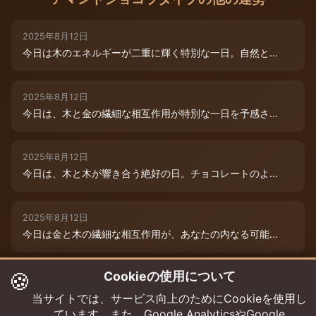
2025年8月12日
今日は木のエネルギーが二重に輝く特別な一日。自然と...
2025年8月12日
今日は、木と金の繊細な相互作用が特別な一日を予感さ...
2025年8月12日
今日は、木と木が響き合う絶好の日。チョコレートのよ...
2025年8月12日
今日は金と木の繊細な相互作用が、あなたの内なる可能...
🍪
Cookieの使用について
2025年8月9日
今日は木と木が重なる特別な日。内なる創造性が高まり...
当サイトでは、サービス向上のためにCookieを使用し
ています。また、Google AnalyticsやGoogle