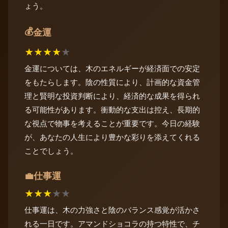
ょう。
💰
金運
★
★
★
★
★
金運については、木のエネルギーが経済面での安定
をもたらします。陰の性質により、計画的な資金管
理と賢明な投資判断により、経済的な成果を得られ
る可能性があります。衝動的な支出は控え、長期的
な視点で物事を考えることが重要です。今日の経験
が、あなたの人生により豊かな彩りを添えてくれる
ことでしょう。
仕事運
💼
★
★
★
★
★
仕事運は、木の力強さと陰のバランス感覚が活かさ
れる一日です。アマンドショコラの持つ特性で、チ