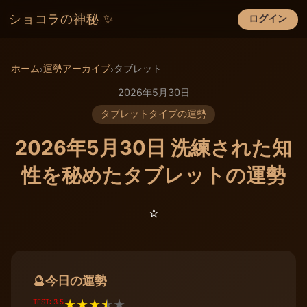
ショコラの神秘 ✨
ログイン
×
ホーム
運勢アーカイブ
タブレット
›
›
2026年5月30日
タブレットタイプの運勢
2026年5月30日 洗練された知
性を秘めたタブレットの運勢
⭐️
今日の運勢
🔮
TEST: 3.5
★
★
★
★
★