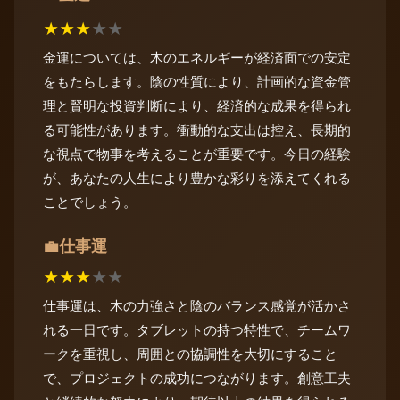
★
★
★
★
★
金運については、木のエネルギーが経済面での安定
をもたらします。陰の性質により、計画的な資金管
理と賢明な投資判断により、経済的な成果を得られ
る可能性があります。衝動的な支出は控え、長期的
な視点で物事を考えることが重要です。今日の経験
が、あなたの人生により豊かな彩りを添えてくれる
ことでしょう。
仕事運
💼
★
★
★
★
★
仕事運は、木の力強さと陰のバランス感覚が活かさ
れる一日です。タブレットの持つ特性で、チームワ
ークを重視し、周囲との協調性を大切にすること
で、プロジェクトの成功につながります。創意工夫