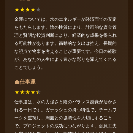
★
★
★
★
★
金運については、水のエネルギーが経済面での安定
をもたらします。陰の性質により、計画的な資金管
理と賢明な投資判断により、経済的な成果を得られ
る可能性があります。衝動的な支出は控え、長期的
な視点で物事を考えることが重要です。今日の経験
が、あなたの人生により豊かな彩りを添えてくれる
ことでしょう。
仕事運
💼
★
★
★
★
★
仕事運は、水の力強さと陰のバランス感覚が活かさ
れる一日です。ガナッシュの持つ特性で、チームワ
ークを重視し、周囲との協調性を大切にすること
で、プロジェクトの成功につながります。創意工夫