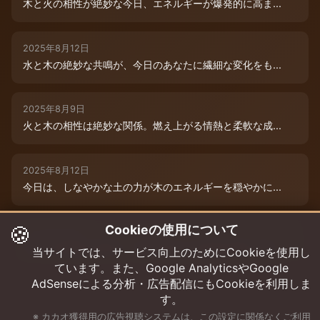
木と火の相性が絶妙な今日、エネルギーが爆発的に高ま...
2025年8月12日
水と木の絶妙な共鳴が、今日のあなたに繊細な変化をも...
2025年8月9日
火と木の相性は絶妙な関係。燃え上がる情熱と柔軟な成...
2025年8月12日
今日は、しなやかな土の力が木のエネルギーを穏やかに...
🍪
Cookieの使用について
2025年8月9日
水と木の絶妙な共演が、今日のあなたを特別な輝きで包...
当サイトでは、サービス向上のためにCookieを使用し
ています。また、Google AnalyticsやGoogle
AdSenseによる分析・広告配信にもCookieを利用しま
す。
※ カカオ獲得用の広告視聴システムは、この設定に関係なくご利用