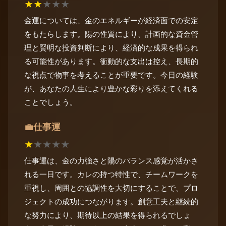
★
★
★
★
★
金運については、金のエネルギーが経済面での安定
をもたらします。陽の性質により、計画的な資金管
理と賢明な投資判断により、経済的な成果を得られ
る可能性があります。衝動的な支出は控え、長期的
な視点で物事を考えることが重要です。今日の経験
が、あなたの人生により豊かな彩りを添えてくれる
ことでしょう。
仕事運
💼
★
★
★
★
★
仕事運は、金の力強さと陽のバランス感覚が活かさ
れる一日です。カレの持つ特性で、チームワークを
重視し、周囲との協調性を大切にすることで、プロ
ジェクトの成功につながります。創意工夫と継続的
な努力により、期待以上の結果を得られるでしょ