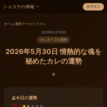
ショコラの神秘 ✨
ログイン
×
ホーム
運勢アーカイブ
カレ
›
›
2026年5月30日
カレタイプの運勢
2026年5月30日 情熱的な魂を
秘めたカレの運勢
⭐️
今日の運勢
🔮
TEST: 1.5
★
★
★
★
★