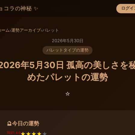
ョコラの神秘 ✨
ログイ
×
ホーム
運勢アーカイブ
パレット
›
›
2026年5月30日
パレットタイプの運勢
2026年5月30日 孤高の美しさを
めたパレットの運勢
⭐️
今日の運勢
🔮
TEST: 4.0
★
★
★
★
★