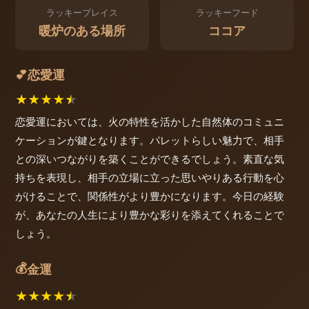
ラッキープレイス
ラッキーフード
暖炉のある場所
ココア
恋愛運
💕
★
★
★
★
★
恋愛運においては、火の特性を活かした自然体のコミュニ
ケーションが鍵となります。パレットらしい魅力で、相手
との深いつながりを築くことができるでしょう。素直な気
持ちを表現し、相手の立場に立った思いやりある行動を心
がけることで、関係性がより豊かになります。今日の経験
が、あなたの人生により豊かな彩りを添えてくれることで
しょう。
💰
金運
★
★
★
★
★