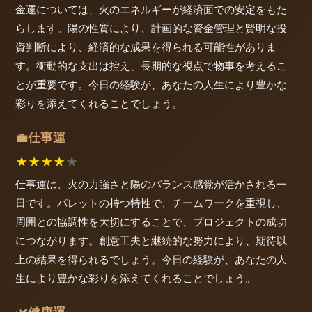
金運については、火のエネルギーが経済面での安定をもた
らします。陽の性質により、計画的な資金管理と賢明な投
資判断により、経済的な成果を得られる可能性がありま
す。衝動的な支出は控え、長期的な視点で物事を考えるこ
とが重要です。今日の経験が、あなたの人生により豊かな
彩りを添えてくれることでしょう。
仕事運
💼
★
★
★
★
★
仕事運は、火の力強さと陽のバランス感覚が活かされる一
日です。パレットの持つ特性で、チームワークを重視し、
周囲との協調性を大切にすることで、プロジェクトの成功
につながります。創意工夫と継続的な努力により、期待以
上の結果を得られるでしょう。今日の経験が、あなたの人
生により豊かな彩りを添えてくれることでしょう。