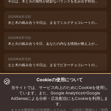
今日は、木と火の相性が絶妙なバランスを生み出す特別...
2025年8月12日
水と木の絡み合う今日は、まるでミルクチョコレートの...
2025年8月12日
木と火の絡み合う今日、あなたの内なる情熱が燃え上が...
2025年8月12日
土と木の絡み合う今日は、まるでビターチョコレートの...
🍪
Cookieの使用について
2025年8月12日
今日は、水と木の微妙な絡み合いが運命を彩ります。チ...
当サイトでは、サービス向上のためにCookieを使用し
ています。また、Google AnalyticsやGoogle
AdSenseによる分析・広告配信にもCookieを利用しま
す。
※ カカオ獲得用の広告視聴システムは、この設定に関係なくご利用