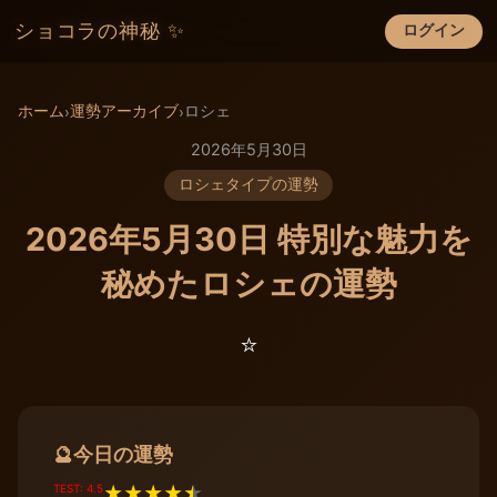
ショコラの神秘 ✨
ログイン
×
ホーム
運勢アーカイブ
ロシェ
›
›
2026年5月30日
ロシェタイプの運勢
2026年5月30日 特別な魅力を
秘めたロシェの運勢
⭐️
今日の運勢
🔮
TEST: 4.5
★
★
★
★
★