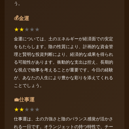
う。
💰
金運
★
★
★
★
★
金運については、土のエネルギーが経済面での安定
をもたらします。陰の性質により、計画的な資金管
理と賢明な投資判断により、経済的な成果を得られ
る可能性があります。衝動的な支出は控え、長期的
な視点で物事を考えることが重要です。今日の経験
が、あなたの人生により豊かな彩りを添えてくれる
ことでしょう。
仕事運
💼
★
★
★
★
★
仕事運は、土の力強さと陰のバランス感覚が活かさ
れる一日です。オランジェットの持つ特性で、チー