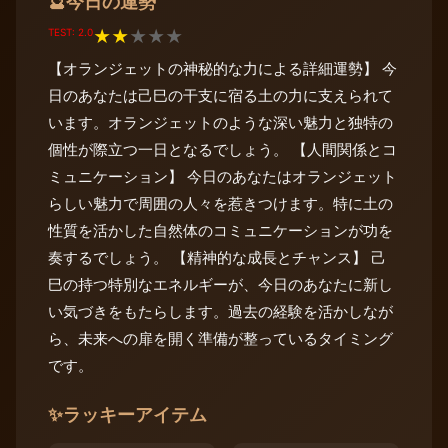
今日の運勢
🔮
TEST: 2.0
★
★
★
★
★
【オランジェットの神秘的な力による詳細運勢】 今
日のあなたは己巳の干支に宿る土の力に支えられて
います。オランジェットのような深い魅力と独特の
個性が際立つ一日となるでしょう。 【人間関係とコ
ミュニケーション】 今日のあなたはオランジェット
らしい魅力で周囲の人々を惹きつけます。特に土の
性質を活かした自然体のコミュニケーションが功を
奏するでしょう。 【精神的な成長とチャンス】 己
巳の持つ特別なエネルギーが、今日のあなたに新し
い気づきをもたらします。過去の経験を活かしなが
ら、未来への扉を開く準備が整っているタイミング
です。
✨
ラッキーアイテム