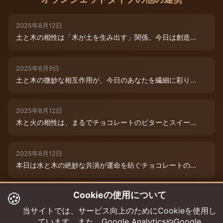
2025年8月12日
土と木の相性は「木が土を生み出す」関係。今日は創造...
2025年8月9日
土と木の微妙な相互作用が、今日のあなたを繊細に彩り...
2025年8月12日
木と火の相性は、まるでチョコレートのビターとスイー...
2025年8月12日
本日は水と木の絶妙な共演が運命を紡ぐチョコレートの...
🍪
Cookieの使用について
2025年8月12日
本日は、燃えるような情熱と成長のエネルギーが交差す...
当サイトでは、サービス向上のためにCookieを使用し
ています。また、Google AnalyticsやGoogle