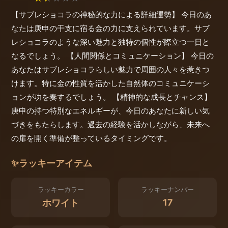
【サブレショコラの神秘的な力による詳細運勢】 今日のあ
なたは庚申の干支に宿る金の力に支えられています。サブ
レショコラのような深い魅力と独特の個性が際立つ一日と
なるでしょう。 【人間関係とコミュニケーション】 今日の
あなたはサブレショコラらしい魅力で周囲の人々を惹きつ
けます。特に金の性質を活かした自然体のコミュニケーシ
ョンが功を奏するでしょう。 【精神的な成長とチャンス】
庚申の持つ特別なエネルギーが、今日のあなたに新しい気
づきをもたらします。過去の経験を活かしながら、未来へ
の扉を開く準備が整っているタイミングです。
✨
ラッキーアイテム
ラッキーカラー
ラッキーナンバー
17
ホワイト