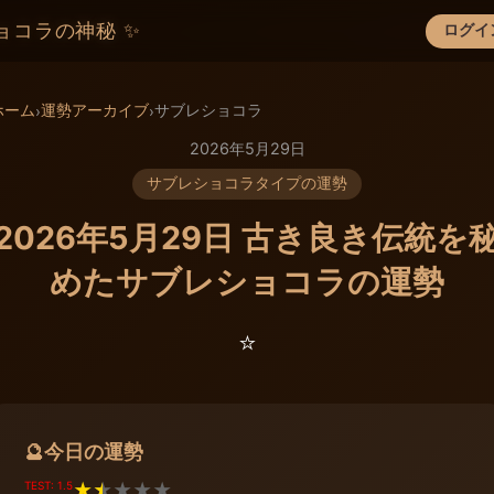
ョコラの神秘 ✨
ログイ
×
ホーム
運勢アーカイブ
サブレショコラ
›
›
2026年5月29日
サブレショコラタイプの運勢
2026年5月29日 古き良き伝統を
めたサブレショコラの運勢
⭐️
今日の運勢
🔮
TEST: 1.5
★
★
★
★
★