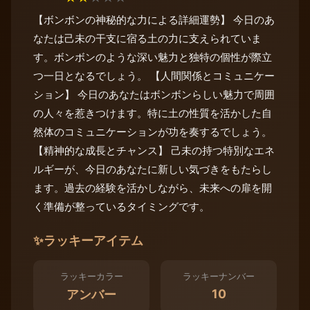
【ボンボンの神秘的な力による詳細運勢】 今日のあ
なたは己未の干支に宿る土の力に支えられていま
す。ボンボンのような深い魅力と独特の個性が際立
つ一日となるでしょう。 【人間関係とコミュニケー
ション】 今日のあなたはボンボンらしい魅力で周囲
の人々を惹きつけます。特に土の性質を活かした自
然体のコミュニケーションが功を奏するでしょう。
【精神的な成長とチャンス】 己未の持つ特別なエネ
ルギーが、今日のあなたに新しい気づきをもたらし
ます。過去の経験を活かしながら、未来への扉を開
く準備が整っているタイミングです。
✨
ラッキーアイテム
ラッキーカラー
ラッキーナンバー
10
アンバー