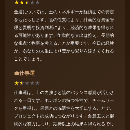
★
★
★
★
★
金運については、土のエネルギーが経済面での安定
をもたらします。陰の性質により、計画的な資金管
理と賢明な投資判断により、経済的な成果を得られ
る可能性があります。衝動的な支出は控え、長期的
な視点で物事を考えることが重要です。今日の経験
が、あなたの人生により豊かな彩りを添えてくれる
ことでしょう。
仕事運
💼
★
★
★
★
★
仕事運は、土の力強さと陰のバランス感覚が活かさ
れる一日です。ボンボンの持つ特性で、チームワー
クを重視し、周囲との協調性を大切にすることで、
プロジェクトの成功につながります。創意工夫と継
続的な努力により、期待以上の結果を得られるでし