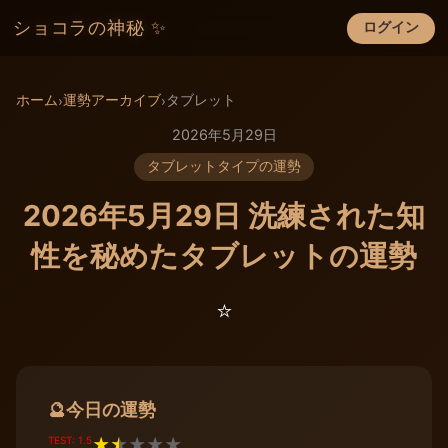
ショコラの神秘 ✨
ログイン
×
ホーム
運勢アーカイブ
タブレット
›
›
2026年5月29日
タブレットタイプの運勢
2026年5月29日 洗練された知
性を秘めたタブレットの運勢
⭐️
今日の運勢
🔮
TEST: 1.5
★
★
★
★
★