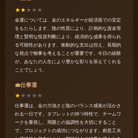
★
★
★
★
★
金運については、金のエネルギーが経済面での安定
をもたらします。陰の性質により、計画的な資金管
理と賢明な投資判断により、経済的な成果を得られ
る可能性があります。衝動的な支出は控え、長期的
な視点で物事を考えることが重要です。今日の経験
が、あなたの人生により豊かな彩りを添えてくれる
ことでしょう。
仕事運
💼
★
★
★
★
★
仕事運は、金の力強さと陰のバランス感覚が活かさ
れる一日です。タブレットの持つ特性で、チームワ
ークを重視し、周囲との協調性を大切にすること
で、プロジェクトの成功につながります。創意工夫