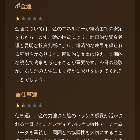
💰
金運
★
★
★
★
★
金運については、金のエネルギーが経済面での安定
をもたらします。陰の性質により、計画的な資金管
理と賢明な投資判断により、経済的な成果を得られ
る可能性があります。衝動的な支出は控え、長期的
な視点で物事を考えることが重要です。今日の経験
が、あなたの人生により豊かな彩りを添えてくれる
ことでしょう。
仕事運
💼
★
★
★
★
★
仕事運は、金の力強さと陰のバランス感覚が活かさ
れる一日です。メンディアンの持つ特性で、チーム
ワークを重視し、周囲との協調性を大切にすること