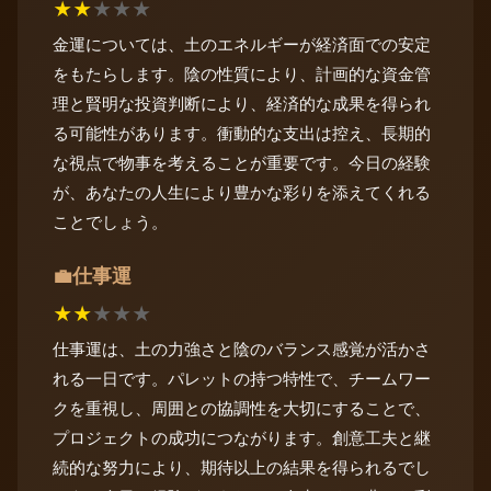
★
★
★
★
★
金運については、土のエネルギーが経済面での安定
をもたらします。陰の性質により、計画的な資金管
理と賢明な投資判断により、経済的な成果を得られ
る可能性があります。衝動的な支出は控え、長期的
な視点で物事を考えることが重要です。今日の経験
が、あなたの人生により豊かな彩りを添えてくれる
ことでしょう。
仕事運
💼
★
★
★
★
★
仕事運は、土の力強さと陰のバランス感覚が活かさ
れる一日です。パレットの持つ特性で、チームワー
クを重視し、周囲との協調性を大切にすることで、
プロジェクトの成功につながります。創意工夫と継
続的な努力により、期待以上の結果を得られるでし