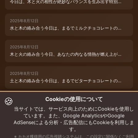
今日は、木と火の相性が絶妙なバランスを生み出す特別...
2025年8月12日
水と木の絡み合う今日は、まるでミルクチョコレートの...
2025年8月12日
木と火の絡み合う今日、あなたの内なる情熱が燃え上が...
2025年8月12日
土と木の絡み合う今日は、まるでビターチョコレートの...
🍪
Cookieの使用について
2025年8月12日
今日は、水と木の微妙な絡み合いが運命を彩ります。チ...
当サイトでは、サービス向上のためにCookieを使用し
ています。また、Google AnalyticsやGoogle
AdSenseによる分析・広告配信にもCookieを利用しま
す。
※ カカオ獲得用の広告視聴システムは、この設定に関係なくご利用