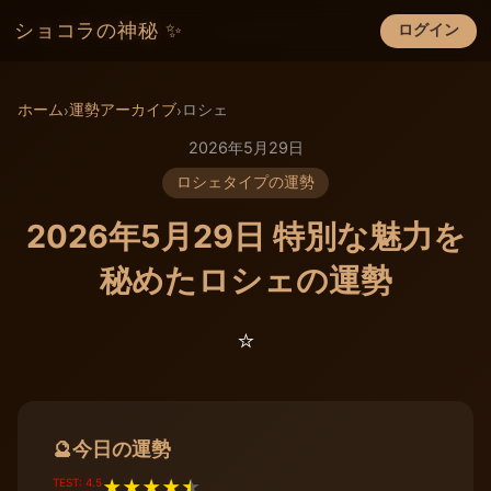
ショコラの神秘 ✨
ログイン
×
ホーム
運勢アーカイブ
ロシェ
›
›
2026年5月29日
ロシェタイプの運勢
2026年5月29日 特別な魅力を
秘めたロシェの運勢
⭐️
今日の運勢
🔮
TEST: 4.5
★
★
★
★
★