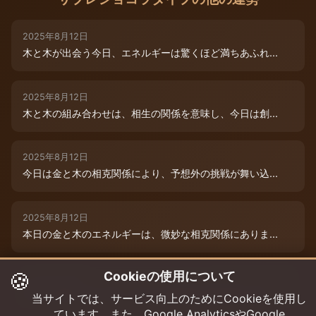
2025年8月12日
木と木が出会う今日、エネルギーは驚くほど満ちあふれ...
2025年8月12日
木と木の組み合わせは、相生の関係を意味し、今日は創...
2025年8月12日
今日は金と木の相克関係により、予想外の挑戦が舞い込...
2025年8月12日
本日の金と木のエネルギーは、微妙な相克関係にありま...
🍪
Cookieの使用について
2025年8月9日
木と木が寄り添う今日、あなたの創造性は最高潮に達し...
当サイトでは、サービス向上のためにCookieを使用し
ています。また、Google AnalyticsやGoogle