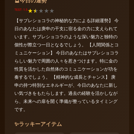
今日の運勢
🔮
TEST: 1.5
★
★
★
★
★
【サブレショコラの神秘的な力による詳細運勢】 今
日のあなたは庚申の干支に宿る金の力に支えられて
います。サブレショコラのような深い魅力と独特の
個性が際立つ一日となるでしょう。 【人間関係とコ
ミュニケーション】 今日のあなたはサブレショコラ
らしい魅力で周囲の人々を惹きつけます。特に金の
性質を活かした自然体のコミュニケーションが功を
奏するでしょう。 【精神的な成長とチャンス】 庚
申の持つ特別なエネルギーが、今日のあなたに新し
い気づきをもたらします。過去の経験を活かしなが
ら、未来への扉を開く準備が整っているタイミング
です。
✨
ラッキーアイテム