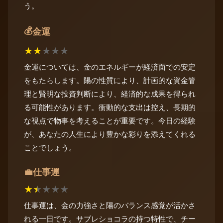
う。
💰
金運
★
★
★
★
★
金運については、金のエネルギーが経済面での安定
をもたらします。陽の性質により、計画的な資金管
理と賢明な投資判断により、経済的な成果を得られ
る可能性があります。衝動的な支出は控え、長期的
な視点で物事を考えることが重要です。今日の経験
が、あなたの人生により豊かな彩りを添えてくれる
ことでしょう。
仕事運
💼
★
★
★
★
★
仕事運は、金の力強さと陽のバランス感覚が活かさ
れる一日です。サブレショコラの持つ特性で、チー