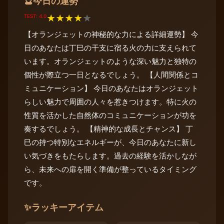
今日の運勢
🔮
TEST: 4.0
★
★
★
★
★
【オランジェットの神秘的な力による詳細運勢】 今
日のあなたは丁巳の干支に宿る火の力に支えられて
います。オランジェットのような深い魅力と独特の
個性が際立つ一日となるでしょう。 【人間関係とコ
ミュニケーション】 今日のあなたはオランジェット
らしい魅力で周囲の人々を惹きつけます。特に火の
性質を活かした自然体のコミュニケーションが功を
奏するでしょう。 【精神的な成長とチャンス】 丁
巳の持つ特別なエネルギーが、今日のあなたに新し
い気づきをもたらします。過去の経験を活かしなが
ら、未来への扉を開く準備が整っているタイミング
です。
✨
ラッキーアイテム