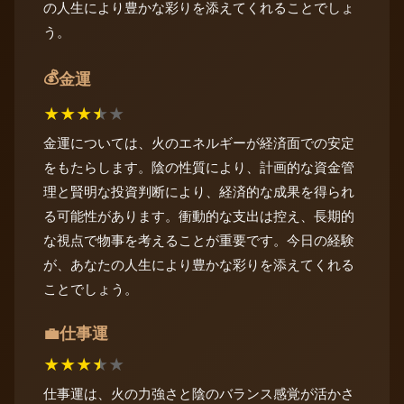
の人生により豊かな彩りを添えてくれることでしょ
う。
💰
金運
★
★
★
★
★
金運については、火のエネルギーが経済面での安定
をもたらします。陰の性質により、計画的な資金管
理と賢明な投資判断により、経済的な成果を得られ
る可能性があります。衝動的な支出は控え、長期的
な視点で物事を考えることが重要です。今日の経験
が、あなたの人生により豊かな彩りを添えてくれる
ことでしょう。
仕事運
💼
★
★
★
★
★
仕事運は、火の力強さと陰のバランス感覚が活かさ