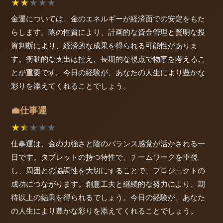
★
★
★
★
★
金運については、金のエネルギーが経済面での安定をもた
らします。陰の性質により、計画的な資金管理と賢明な投
資判断により、経済的な成果を得られる可能性がありま
す。衝動的な支出は控え、長期的な視点で物事を考えるこ
とが重要です。今日の経験が、あなたの人生により豊かな
彩りを添えてくれることでしょう。
仕事運
💼
★
★
★
★
★
仕事運は、金の力強さと陰のバランス感覚が活かされる一
日です。タブレットの持つ特性で、チームワークを重視
し、周囲との協調性を大切にすることで、プロジェクトの
成功につながります。創意工夫と継続的な努力により、期
待以上の結果を得られるでしょう。今日の経験が、あなた
の人生により豊かな彩りを添えてくれることでしょう。