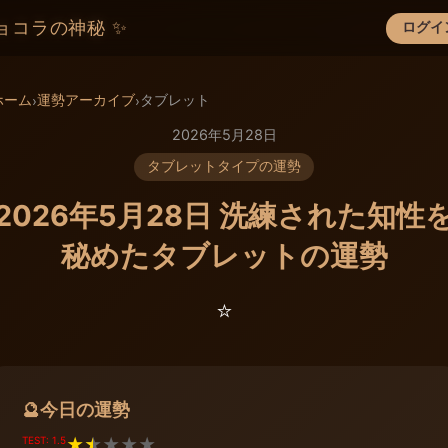
ョコラの神秘 ✨
ログイ
×
ホーム
運勢アーカイブ
タブレット
›
›
2026年5月28日
タブレットタイプの運勢
2026年5月28日 洗練された知性
秘めたタブレットの運勢
⭐️
今日の運勢
🔮
TEST: 1.5
★
★
★
★
★