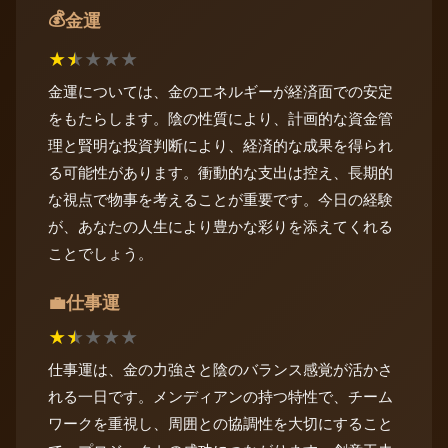
💰
金運
★
★
★
★
★
金運については、金のエネルギーが経済面での安定
をもたらします。陰の性質により、計画的な資金管
理と賢明な投資判断により、経済的な成果を得られ
る可能性があります。衝動的な支出は控え、長期的
な視点で物事を考えることが重要です。今日の経験
が、あなたの人生により豊かな彩りを添えてくれる
ことでしょう。
仕事運
💼
★
★
★
★
★
仕事運は、金の力強さと陰のバランス感覚が活かさ
れる一日です。メンディアンの持つ特性で、チーム
ワークを重視し、周囲との協調性を大切にすること