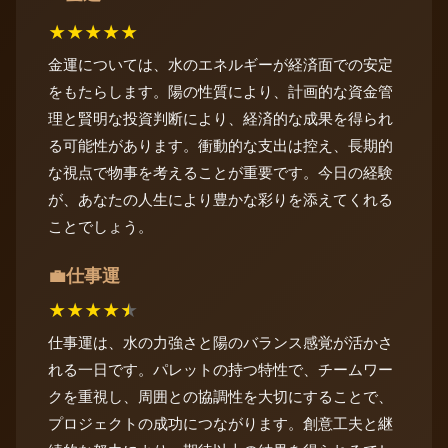
★
★
★
★
★
金運については、水のエネルギーが経済面での安定
をもたらします。陽の性質により、計画的な資金管
理と賢明な投資判断により、経済的な成果を得られ
る可能性があります。衝動的な支出は控え、長期的
な視点で物事を考えることが重要です。今日の経験
が、あなたの人生により豊かな彩りを添えてくれる
ことでしょう。
仕事運
💼
★
★
★
★
★
仕事運は、水の力強さと陽のバランス感覚が活かさ
れる一日です。パレットの持つ特性で、チームワー
クを重視し、周囲との協調性を大切にすることで、
プロジェクトの成功につながります。創意工夫と継