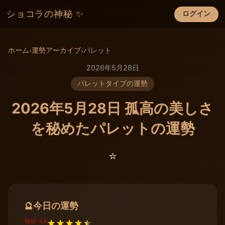
ショコラの神秘 ✨
ログイン
×
ホーム
運勢アーカイブ
パレット
›
›
2026年5月28日
パレットタイプの運勢
2026年5月28日 孤高の美しさ
を秘めたパレットの運勢
⭐️
今日の運勢
🔮
TEST: 4.5
★
★
★
★
★