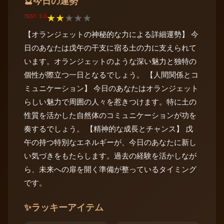
今日の運勢
🔮
TEST: 2.0
★
★
★
★
★
【オランジェットの神秘的な力による詳細運勢】 今
日のあなたは戊午の干支に宿る土の力に支えられて
います。オランジェットのような深い魅力と独特の
個性が際立つ一日となるでしょう。 【人間関係とコ
ミュニケーション】 今日のあなたはオランジェット
らしい魅力で周囲の人々を惹きつけます。特に土の
性質を活かした自然体のコミュニケーションが功を
奏するでしょう。 【精神的な成長とチャンス】 戊
午の持つ特別なエネルギーが、今日のあなたに新し
い気づきをもたらします。過去の経験を活かしなが
ら、未来への扉を開く準備が整っているタイミング
です。
✨
ラッキーアイテム