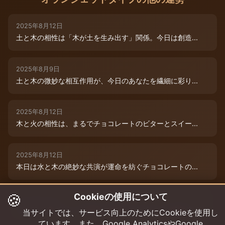
2025年8月12日
土と木の相性は「木が土を生み出す」関係。今日は創造...
2025年8月9日
土と木の微妙な相互作用が、今日のあなたを繊細に彩り...
2025年8月12日
木と火の相性は、まるでチョコレートのビターとスイー...
2025年8月12日
本日は水と木の絶妙な共演が運命を紡ぐチョコレートの...
🍪
Cookieの使用について
2025年8月12日
本日は、燃えるような情熱と成長のエネルギーが交差す...
当サイトでは、サービス向上のためにCookieを使用し
ています。また、Google AnalyticsやGoogle