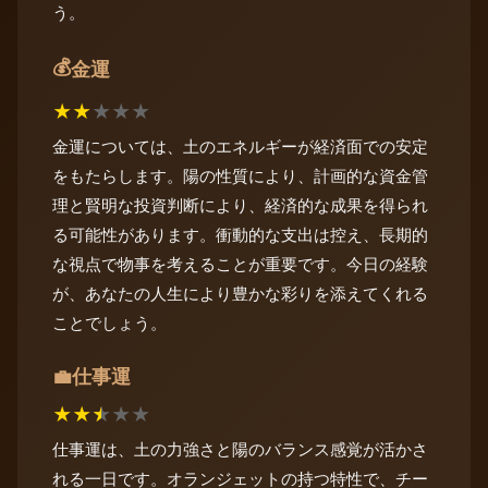
う。
💰
金運
★
★
★
★
★
金運については、土のエネルギーが経済面での安定
をもたらします。陽の性質により、計画的な資金管
理と賢明な投資判断により、経済的な成果を得られ
る可能性があります。衝動的な支出は控え、長期的
な視点で物事を考えることが重要です。今日の経験
が、あなたの人生により豊かな彩りを添えてくれる
ことでしょう。
仕事運
💼
★
★
★
★
★
仕事運は、土の力強さと陽のバランス感覚が活かさ
れる一日です。オランジェットの持つ特性で、チー