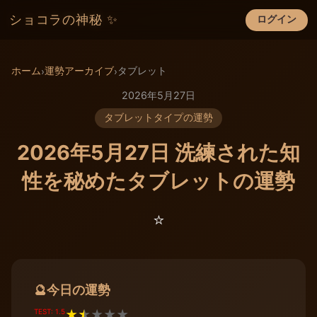
ショコラの神秘 ✨
ログイン
×
ホーム
運勢アーカイブ
タブレット
›
›
2026年5月27日
タブレットタイプの運勢
2026年5月27日 洗練された知
性を秘めたタブレットの運勢
⭐️
今日の運勢
🔮
TEST: 1.5
★
★
★
★
★