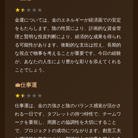
★
★
★
★
★
金運については、金のエネルギーが経済面での安定
をもたらします。陰の性質により、計画的な資金管
理と賢明な投資判断により、経済的な成果を得られ
る可能性があります。衝動的な支出は控え、長期的
な視点で物事を考えることが重要です。今日の経験
が、あなたの人生により豊かな彩りを添えてくれる
ことでしょう。
仕事運
💼
★
★
★
★
★
仕事運は、金の力強さと陰のバランス感覚が活かさ
れる一日です。タブレットの持つ特性で、チームワ
ークを重視し、周囲との協調性を大切にすること
で、プロジェクトの成功につながります。創意工夫