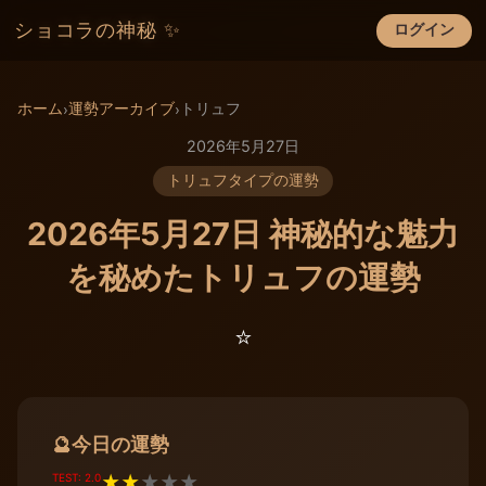
ショコラの神秘 ✨
ログイン
×
ホーム
運勢アーカイブ
トリュフ
›
›
2026年5月27日
トリュフタイプの運勢
2026年5月27日 神秘的な魅力
を秘めたトリュフの運勢
⭐️
今日の運勢
🔮
TEST: 2.0
★
★
★
★
★