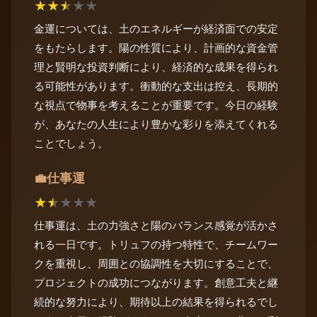
★
★
★
★
★
金運については、土のエネルギーが経済面での安定
をもたらします。陽の性質により、計画的な資金管
理と賢明な投資判断により、経済的な成果を得られ
る可能性があります。衝動的な支出は控え、長期的
な視点で物事を考えることが重要です。今日の経験
が、あなたの人生により豊かな彩りを添えてくれる
ことでしょう。
仕事運
💼
★
★
★
★
★
仕事運は、土の力強さと陽のバランス感覚が活かさ
れる一日です。トリュフの持つ特性で、チームワー
クを重視し、周囲との協調性を大切にすることで、
プロジェクトの成功につながります。創意工夫と継
続的な努力により、期待以上の結果を得られるでし